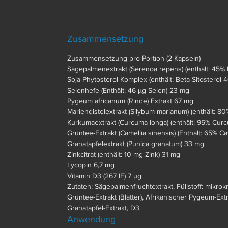
Zusammensetzung
Zusammensetzung pro Portion (2 Kapseln)
Sägepalmenextrakt (Serenoa repens) (enthält: 45%
Soja-Phytosterol-Komplex (enthält: Beta-Sitosterol
Selenhefe (Enthält: 46 µg Selen) 23 mg
Pygeum africanum (Rinde) Extrakt 67 mg
Mariendistelextrakt (Silybum marianum) (enthält: 80
Kurkumaextrakt (Curcuma longa) (enthält: 95% Cur
Grüntee-Extrakt (Camellia sinensis) (Enthält: 65% 
Granatapfelextrakt (Punica granatum) 33 mg
Zinkcitrat (enthält: 10 mg Zink) 31 mg
Lycopin 6,7 mg
Vitamin D3 (267 IE) 7 μg
Zutaten:
Sägepalmenfruchtextrakt, Füllstoff: mikrokr
Grüntee-Extrakt (Blätter), Afrikanischer Pygeum-Extr
Granatapfel-Extrakt, D3
Anwendung