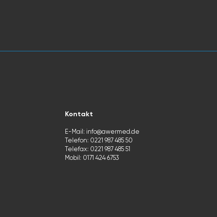
Kontakt
E-Mail:
info@awermed.de
Telefon: 0221 987 485 50
Telefax: 0221 987 485 51
Mobil: 0
171 424 6753