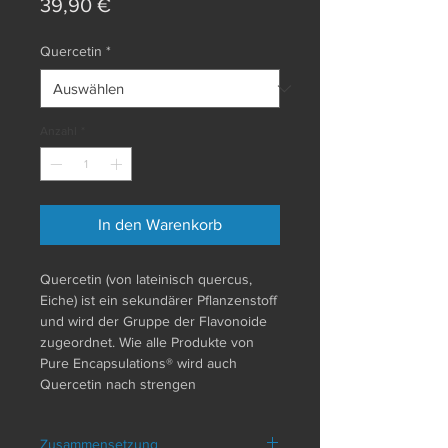
Preis
39,90 €
Quercetin
*
Anzahl
*
In den Warenkorb
Quercetin (von lateinisch quercus,
Eiche) ist ein sekundärer Pflanzenstoff
und wird der Gruppe der Flavonoide
zugeordnet. Wie alle Produkte von
Pure Encapsulations® wird auch
Quercetin nach strengen
internationalen Standards produziert.
Um die hohe Produktqualität langfristig
Zusammensetzung
und nachhaltig sicherzustellen, wird