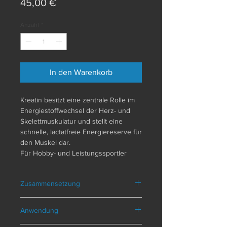
Preis
45,00 €
Anzahl
*
In den Warenkorb
Kreatin besitzt eine zentrale Rolle im
Energiestoffwechsel der Herz- und
Skelettmuskulatur und stellt eine
schnelle, lactatfreie Energiereserve für
den Muskel dar.
Für Hobby- und Leistungssportler
kann Kreatin die Muskelpower
unterstützen, vor allem im Kraftsport
Zusammensetzung
und High Intensity Intervall Training
(HIIT). Kreatin ist aber auch ein
Tägliche Portion (1 Messlöffel)
wichtiger Parameter zur Erhaltung der
Anwendung
Kreatin 3 g
Muskelkraft im Alter. So kann es zum
Mikronisiertes Kreatinmonohydrat.