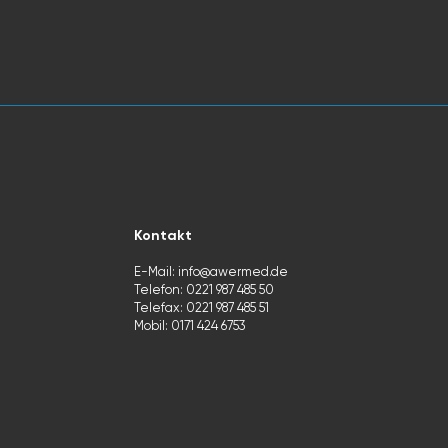
Kontakt
E-Mail:
info@awermed.de
Telefon: 0221 987 485 50
Telefax: 0221 987 485 51
Mobil: 0
171 424 6753