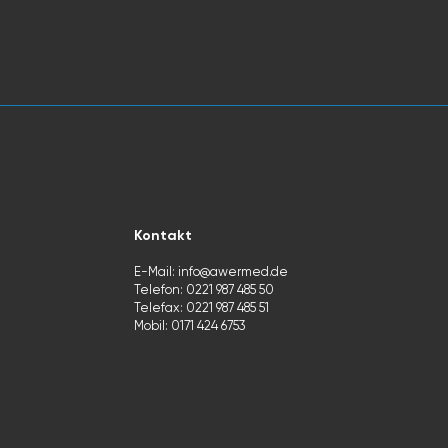
Kontakt
E-Mail:
info@awermed.de
Telefon: 0221 987 485 50
Telefax: 0221 987 485 51
Mobil: 0
171 424 6753