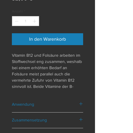
Anzahl
*
In den Warenkorb
Vitamin B12 und Folsäure arbeiten im
Stoffwechsel eng zusammen, weshalb
bei einem erhöhten Bedarf an
Folsäure meist parallel auch die
vermehrte Zufuhr von Vitamin B12
sinnvoll ist. Beide Vitamine der B-
Gruppe sind für die Zellteilung, die
normale psychische Funk- tion sowie
Anwendung
die Blutbildung wichtig. Metafolin®, die
aktive Form von Folsäure, wird vom
Empfangsschema:
nehmen
1 Kapsel
Körper optimal aufgenommen und
Zusammensetzung
täglich zu den Mahlzeiten. Geeignet
verwertet. Vitamin B12 als
für Veganer.
Methylcobalamin (aktivierte Form) kann
Zusammensetzung pro Tagesportion