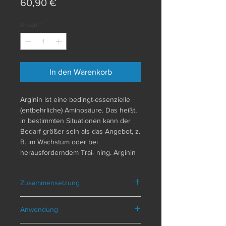
Preis
60,90 €
Anzahl
*
In den Warenkorb
Arginin ist eine bedingt-essenzielle
(entbehrliche) Aminosäure. Das heißt,
in bestimmten Situationen kann der
Bedarf größer sein als das Angebot, z.
B. im Wachstum oder bei
herausforderndem Trai- ning. Arginin
und Ornithin hängen im Stoffwechsel
eng zusammen und ergänzen
Zusammensetzung
einander in ihrer Funktion. Die
Anwendung von Argi- nin & Ornithin
Zusammensetzung pro Tagesportion
empfiehlt sich vor der Nachtruhe bzw.
Anwendung
(4 Kapseln
)
bei Sportlern eine Stunde vor dem
Arginin 2000 mg