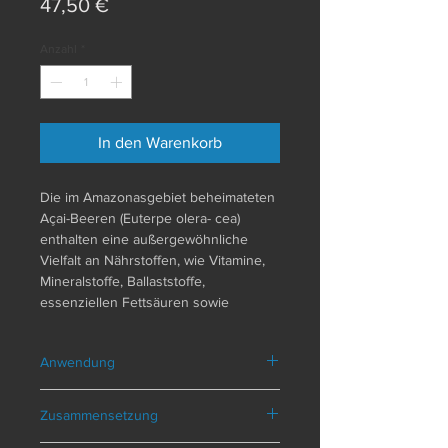
Preis
47,50 €
Anzahl
*
In den Warenkorb
Die im Amazonasgebiet beheimateten
Açai-Beeren (Euterpe olera- cea)
enthalten eine außergewöhnliche
Vielfalt an Nährstoffen, wie Vitamine,
Mineralstoffe, Ballaststoffe,
essenziellen Fettsäuren sowie
Aminosäuren. Die kleinen
Vitalstoffwunder erlangten in den
Anwendung
letzten Jahren allgemeine
Bekanntheit. In der Rezeptur wurde
Dosierungsschema
: Nehmen Sie
Açai mit Extrakten aus Granatapfel,
Zusammensetzung
zweimal täglich eine Kapsel zu den
Heidelbeeren und Cranberry
Mahlzeiten ein. Geeignet für Veganer.