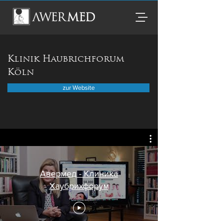
Klinik Haubrichforum
Köln
zur Website
Авермед - Клиника
Хаубрихфорум