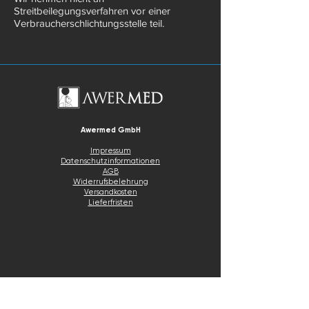
Streitbeilegungsverfahren vor einer
Verbraucherschlichtungsstelle teil.
Awermed GmbH
Impressum
Datenschutzinformationen
AGB
Widerrufsbelehrung
Versandkosten
Lieferfristen
E-Mail Service
Klicken Sie auf den E-Mail.Button um uns direkt per E-