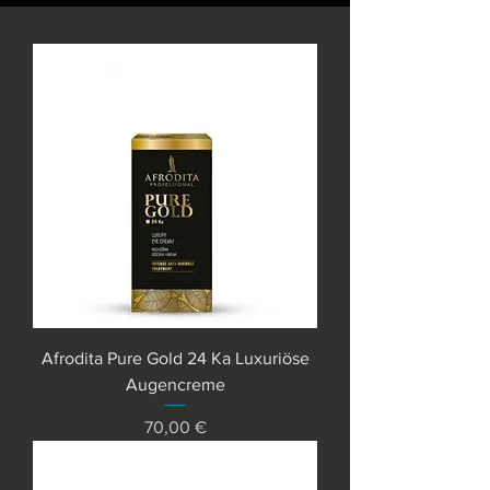
Afrodita Pure Gold 24 Ka Luxuriöse
Augencreme
Preis
70,00 €