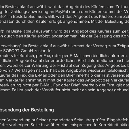
“ im Bestellablauf auswählt, wird das Angebot des Käufers zum Zeitp
g der Zahlungsanweisung an PayPal durch den Käufer kommt der Ver
arte“ im Bestellablauf auswählt, wird das Angebot des Käufers zum Ze
endaten durch den Käufer erfolgt, angenommen. Mit der Belastung de
rift“ im Bestellablauf auswählt, wird das Angebot des Käufers zum Ze
n durch den Käufer erfolgt, angenommen. Mit der Belastung des Kon
berweisung” im Bestellablauf auswählt, kommt der Vertrag zum Zeitpu
die SOFORT GmbH zustande.
ufers telefonisch, per Fax, oder per E-Mail unverbindlich anfordern.
ndliches Angebot samt der erforderlichen Pflichtinformationen nach 
nden, wobei es zur Wahrung der Frist auf den Zugang des Angebotes
 von 7 Werktagen nach Erhalt des Angebotes wiederum telefonisch, 
Käufer das Fax, die E-Mail oder den Brief innerhalb der Frist versen
dem Verkäufer annimmt. Nimmt der Käufer das Angebot des Verkäufers
erklärung nicht per E-Mail, Fax oder Brief innerhalb der Frist, gilt 
iesem Fall ist auch der Verkäufer nicht mehr an sein Angebot gebund
Absendung der Bestellung
tigen Versendung auf einer gesonderten Seite überprüfen. Eingabefeh
f der vorherigen Seite bzw. über eine entsprechende Korrekturfunktio