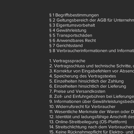
§ 1 Begriffsbestimmungen
§ 2 Geltungsbereich der AGB für Unterneh
§ 3 Eigentumsvorbehalt
§ 4 Gewährleistung
§ 5 Transportschäden
§ 6 Anwendbares Recht
§ 7 Gerichtsstand
§ 8 Verbraucherinformationen und Informat
1. Vertragssprache
2. Vertragsschluss und technische Schritte,
3. Korrektur von Eingabefehlern vor Absen
4. Speicherung des Vertragstextes
5. Einzelheiten hinsichtlich der Zahlung
6. Einzelheiten hinsichtlich der Lieferung
7. Preise und Versandkosten
8. Zoll- und Einfuhrgebühren bei Lieferungen
9. Informationen über Gewährleistungsbed
10. Widerrufsrecht für Verbraucher
11. Wesentliche Merkmale der Waren oder D
12. Identität und ladungsfähige Anschrift d
13. Online-Streitbeilegung (OS-Plattform)
14. Streitschlichtung nach dem Verbraucher
15. Keine Rücknahmepflicht für Elektro- und