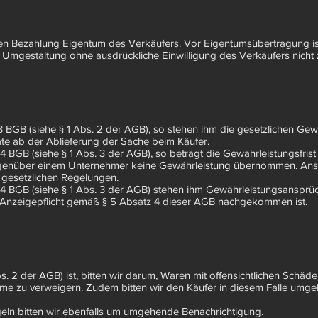
digen Bezahlung Eigentum des Verkäufers. Vor Eigentumsübertragung i
Umgestaltung ohne ausdrückliche Einwilligung des Verkäufers nicht z
3 BGB (siehe § 1 Abs. 2 der AGB), so stehen ihm die gesetzlichen Gew
ate ab der Ablieferung der Sache beim Käufer.
4 BGB (siehe § 1 Abs. 3 der AGB), so beträgt die Gewährleistungsfrist
genüber einem Unternehmer keine Gewährleistung übernommen. Ansp
 gesetzlichen Regelungen.
 14 BGB (siehe § 1 Abs. 3 der AGB) stehen ihm Gewährleistungsansp
d Anzeigepflicht gemäß § 5 Absatz 4 dieser AGB nachgekommen ist.
bs. 2 der AGB) ist, bitten wir darum, Waren mit offensichtlichen Sch
me zu verweigern. Zudem bitten wir den Käufer in diesem Falle umge
ln bitten wir ebenfalls um umgehende Benachrichtigung.