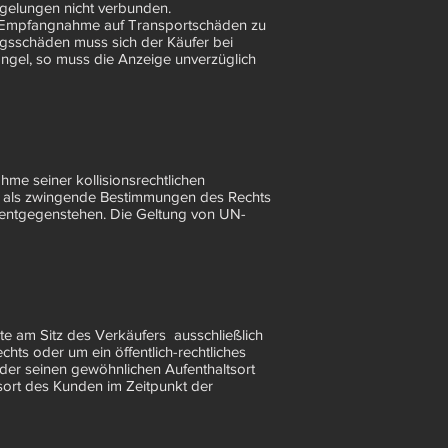
egelungen nicht verbunden.
ach Empfangnahme auf Transportschäden zu
ngsschäden muss sich der Käufer bei
angel, so muss die Anzeige unverzüglich
hme seiner kollisionsrechtlichen
t, als zwingende Bestimmungen des Rechts
B entgegenstehen. Die Geltung von UN-
e am Sitz des Verkäufers ausschließlich
hts oder um ein öffentlich-rechtliches
er seinen gewöhnlichen Aufenthaltsort
ort des Kunden im Zeitpunkt der