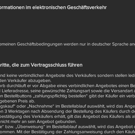
formationen im elektronischen Geschäftsverkehr
llgemeinen Geschäftsbedingungen werden nur in deutscher Sprache a
ritte, die zum Vertragsschluss führen
nd keine verbindlichen Angebote des Verkäufers sondern stellen led
n den Verkäufer abzugeben.
orb durchläuft er vor Abgabe eines verbindlichen Angebotes einen Be
 Lieferadresse, seine gewünschte Zahlungsart sowie die Versandart 
n Bestellbuttons „zahlungspflichtig bestellen“ gibt der Käufer ein ver
egebenen Preis ab.
ngskauf“ oder „Nachnahme“ im Bestellablauf auswählt, wird das Ang
 von 3 Werktagen nach Absendung der Bestellung des Käufers durch
sbestätigung des Verkäufers erhält, gilt das Angebot des Käufers als
er nicht mehr an sein Angebot gebunden.
se“ bzw. „Überweisung“ im Bestellablauf auswählt, wird das Angebot 
mmen. Mit der Bestätigung der Zahlungsanweisung durch den Käufe