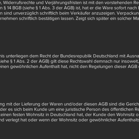
 Widerrufsrechte und Verjährungsfristen ist mit den vorstehenden R
 § 14 BGB (siehe § 1 Abs. 3 der AGB) ist, hat er die Ware sofort n
n sind unverzüglich schriftlich beim Verkäufer anzuzeigen. Verpacku
men schriftlich bestätigen lassen. Zeigt sich später ein solcher M
ltnis unterliegen dem Recht der Bundesrepublik Deutschland mit Ausna
ehe § 1 Abs. 2 der AGB) gilt diese Rechtswahl demnach nur insowei
einen gewöhnlichen Aufenthalt hat, nicht den Regelungen dieser AG
ng mit der Lieferung der Waren und/oder diesen AGB sind die Gericht
er es sich beim Kunde um eine juristische Person des öffentlichen Rec
nen festen Wohnsitz in Deutschland hat, der Kunde den Wohnsitz od
 verlegt hat oder wenn der Wohnsitz oder gewöhnlicher Aufenthalts