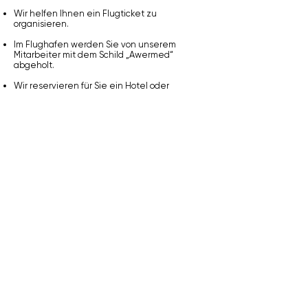
Wir helfen Ihnen ein Flugticket zu
organisieren.
Im Flughafen werden Sie von unserem
Mitarbeiter mit dem Schild „Awermed“
abgeholt.
Wir reservieren für Sie ein Hotel oder
Apartment und machen Ihren Aufenthalt in
Deutschland so angenehm, wie Sie es sich
wünschen.
Wir bieten Ihnen den Transfer von der
Unterkunft zum Behandlungsort an.
Medizinisches Dolmetschen beim
Arztgespräch und eine Begleitung in der
Klinik bieten wir Ihnen mit unseren
professionellen Dolmetschern.
Ihre medizinischen Unterlagen, Arztbriefe
und Analyseergebnisse übersetzen wir
Ihnen gerne in Ihre Heimatsprache.
Wenn Sie bei uns Ihre Behandlungen in
Deutschland planen, werden Sie rund um
versorgt!
Auch Ihre Freizeit und kulturellen Erlebnisse